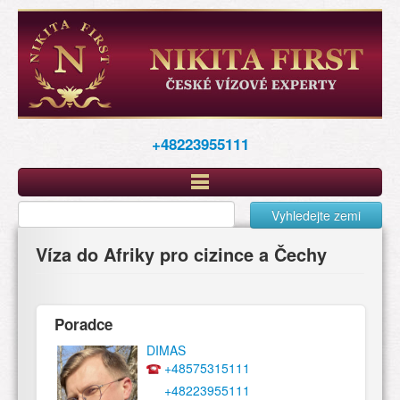
Перейти
к
основному
содержанию
+48223955111
Vyhledejte zemi
Víza do Afriky pro cizince a Čechy
Poradce
DIMAS
+48575315111
+48223955111